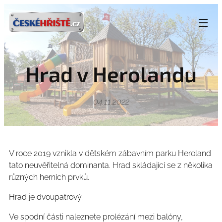
Hrad v Herolandu
04.11.2022
V roce 2019 vznikla v dětském zábavním parku Heroland
tato neuvěřitelná dominanta. Hrad skládající se z několika
různých herních prvků.
Hrad je dvoupatrový.
Ve spodní části naleznete prolézání mezi balóny,