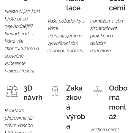
lace
cemi
Nejste si jistí, jaké
hřiště bude
Vaše požadavky s
Pomůžeme Vám
nejvhodnější?
Vámi
zkontaktovat
Nevadí, rádi s
zkonzultujeme a
projekční a
Vámi vše
vytvoříme Vám
dotační
zkonzultujeme a
cenovou nabídku.
kanceláře.
společně
vybereme
nejlepší řešení.
3D
Zaká
Odbo
návrh
zkov
rná
á
mont
Rádi Vám
výrob
áž
připravíme 3D
a
návrh Vašeho
Veškerá hřiště
hřiště pro vaši