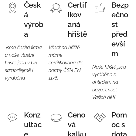
Česk
Certif
Bezp
á
ikov
ečno
výrob
aná
st
a
hřiště
před
evší
Jsme česká firma
Všechna hřiště
m
a naše vlastní
máme
hřiště jsou v ČR
certifikována dle
Naše hřiště jsou
samozřejmě i
normy ČSN EN
vyráběna s
vyráběna.
1176.
ohledem na
bezpečnost
Vašich dětí.
Konz
Ceno
Pom
ultac
vá
oc s
e
kalku
dota