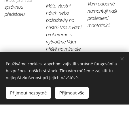
Vám odborně
Máte vlastní
správnou
namontují naši
návrh nebo
představu.
proškolení
požadavky na
montážníci.
hřiště? Vše s Vámi
probereme a
vytvoříme Vám
hřiště na míru dle
Vašich představ.
Používáme cookies, abychom zajistili správné fungování a
bezpečnost našich stránek. Tím vám můžeme zajistit tu
Kontaktujte nás
nejlepší zkušenost při jejich návštěvě.
Přijmout nezbytné
Přijmout vše
Jméno a příjmení