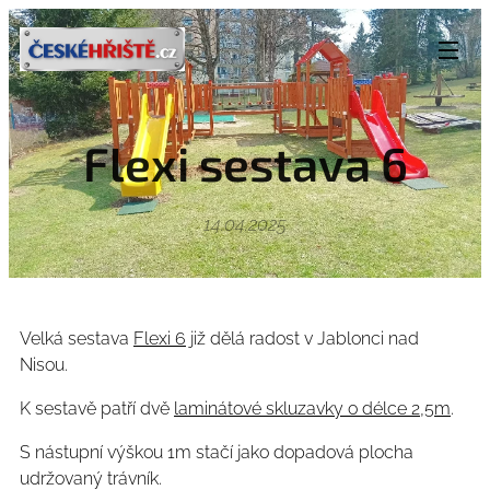
Flexi sestava 6
14.04.2025
Velká sestava
Flexi 6
již dělá radost v Jablonci nad
Nisou.
K sestavě patří dvě
laminátové skluzavky o délce 2,5m
.
S nástupní výškou 1m stačí jako dopadová plocha
udržovaný trávník.