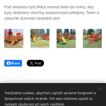
Pod sestavou bylo třeba srovnat terén do roviny, aby
byly dodrženy všechny bezpečnostní předpisy. Terén si
zákazník dorovnal následně sám.
Share
Používáme cookies, abychom zajistili správné fungování a
bezpečnost našich stránek. Tím vám můžeme zajistit tu
HEROLD - dětský svět a zahrada s.r.o.
nejlepší zkušenost při jejich návštěvě.