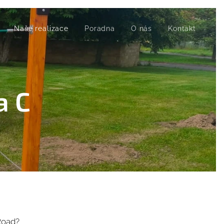
Naše realizace
Poradna
O nás
Kontakt
a C
 Road?