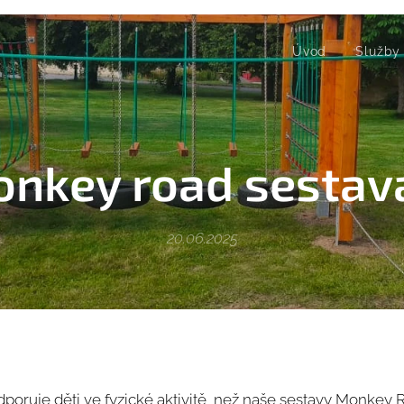
Úvod
Služby
nkey road sestav
20.06.2025
dporuje děti ve fyzické aktivitě, než naše sestavy Monkey