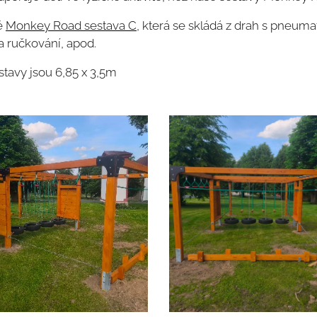
ně
Monkey Road sestava C
, která se skládá z drah s pneuma
a ručkování, apod.
tavy jsou 6,85 x 3,5m